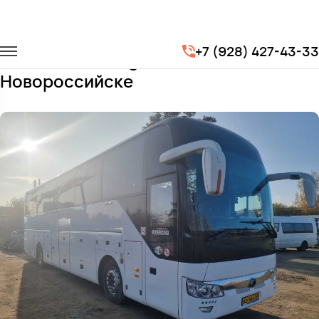
Главная
Автопарк
Автобусы
Yutong 6122
+7 (928) 427-43-33
Заказать Yutong 6122 с водителем в
Новороссийске