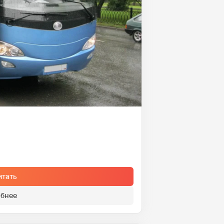
итать
бнее