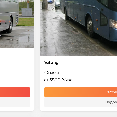
Yutong
45 мест
от 3500 ₽
Рассч
Подро