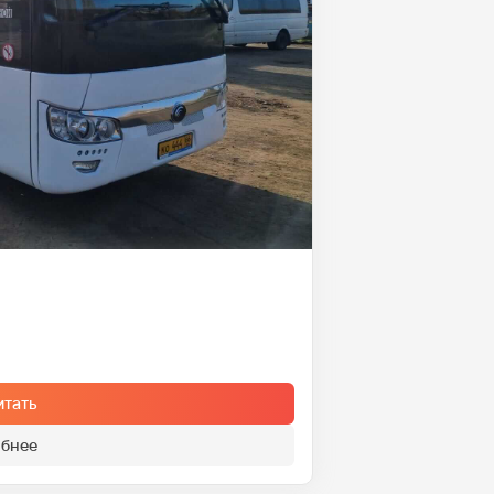
итать
бнее