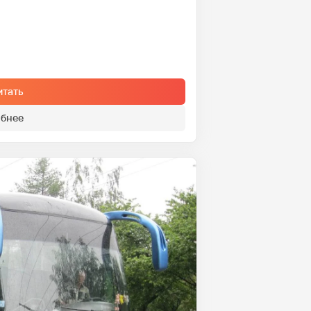
итать
бнее