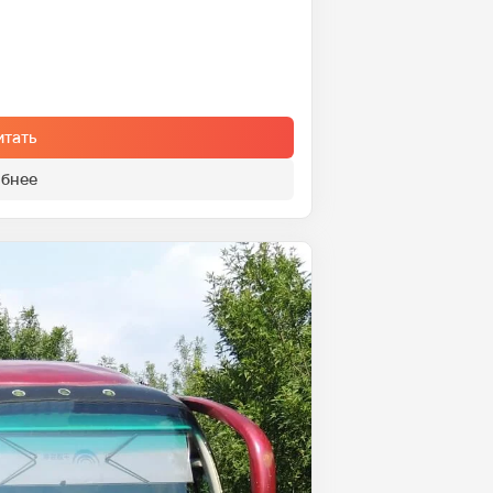
итать
бнее