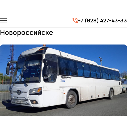
Главная
Автопарк
Автобусы
Kia Grandbird
+7 (928) 427-43-33
Заказать Kia Grandbird с водителем в
Новороссийске