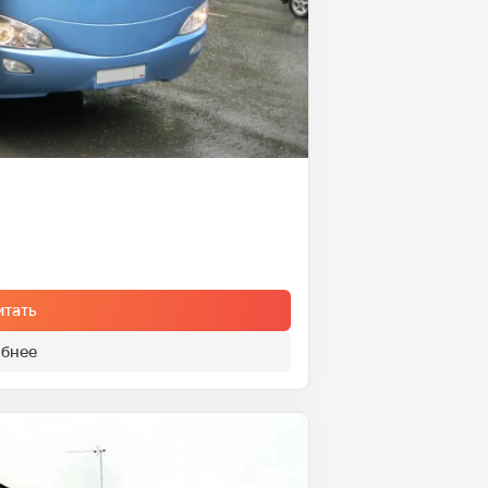
итать
бнее