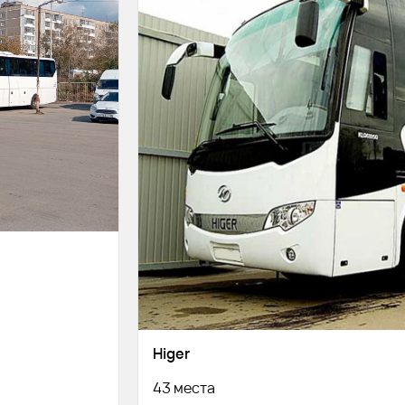
Higer
43 места