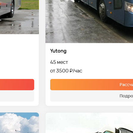
Yutong
45 мест
от 3500 ₽
Рассч
Подро