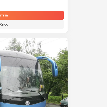
итать
бнее