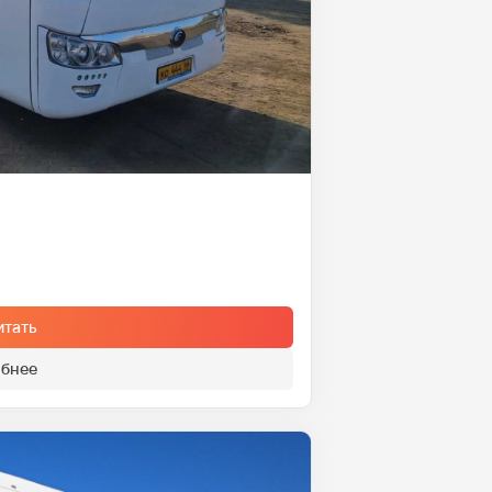
итать
бнее