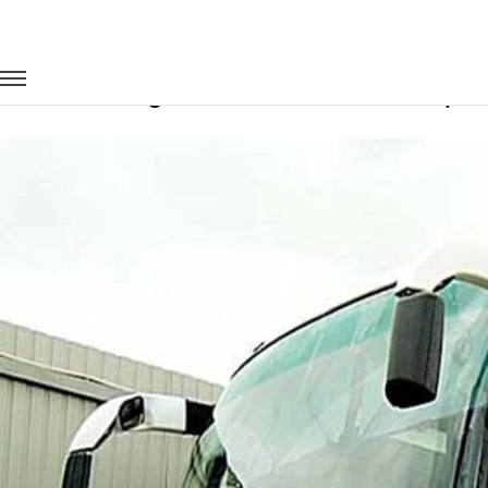
Главная
Автопарк
Автобусы
Higer
Заказать Higer с водителем в Новоро