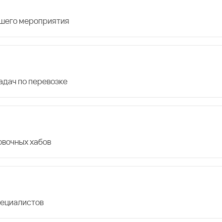
ашего мероприятия
дач по перевозке
овочных хабов
пециалистов