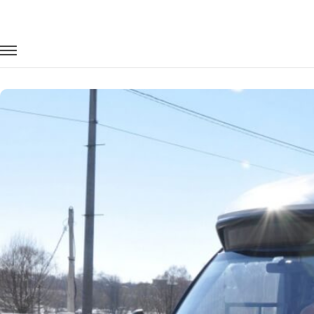
Главная
Автопарк
Автобусы
Iveco Foxbus
Заказать Iveco Foxbus с водителем в