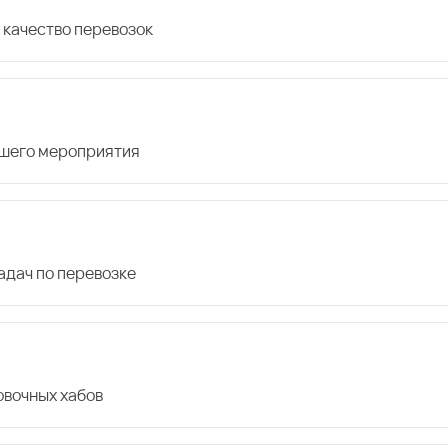
 качество перевозок
ашего мероприятия
дач по перевозке
овочных хабов