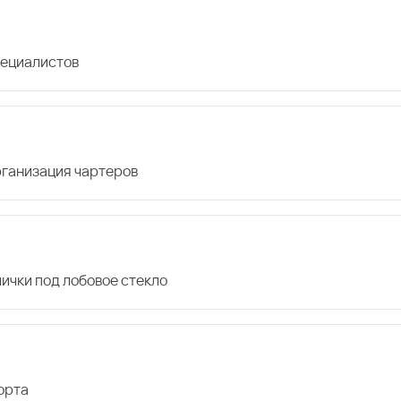
пециалистов
организация чартеров
лички под лобовое стекло
орта