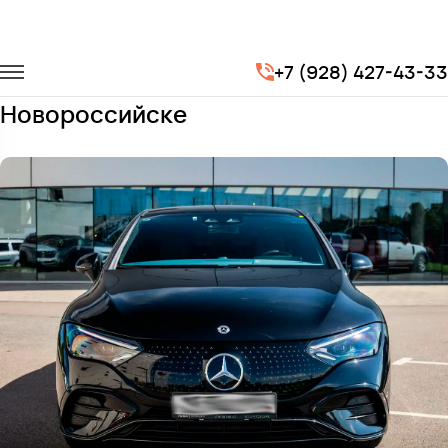
Главная
Автопарк
Легковые автомобили
Mercedes EQE
+7 (928) 427-43-33
Заказать Mercedes EQE с водителем в
Новороссийске