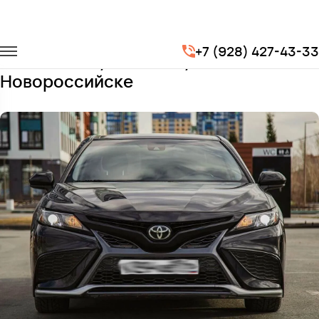
Главная
Автопарк
Легковые автомобили
Toyota Camry
+7 (928) 427-43-33
Заказать Toyota Camry с водителем в
Новороссийске