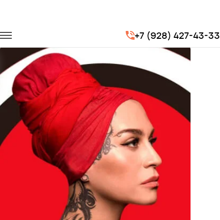
Главная
Портфолио
Транспорт на концерты
+7 (928) 427-43-33
Концерт Наргиз Закирова (финалист 2 сезона шоу «Голос»)