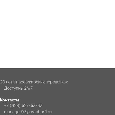
20 лет в пассажирских перевозках
Доступны 24/7
Контакты
+7 (928) 427-43-33
manager93@avtobus1.ru