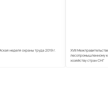
ская неделя охраны труда 2019 г.
XVIII Межправительств
лесопромышленному ко
хозяйству стран СНГ