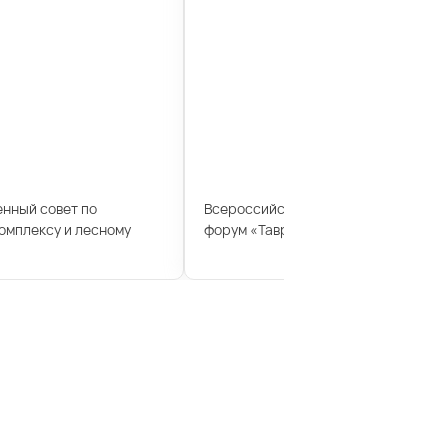
енный совет по
Всероссийский молодежный образ
мплексу и лесному
форум «Таврида»