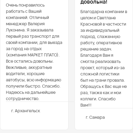
довольна!
Очень понравилось
работать с Вашей
Благодарна компании в
компанией. Отличный
целом и Светлане
менеджер Валерия
Красновой в частности
Луконина. Я заказывала
за индивидуальный
первый раз транспорт для
подход, слаженную
своей компании, для выезда
работу, оперативное
за город на отдых
решение задач.
(компания МАРКЕТ ПЛАТО).
Благодаря Вам я
Все остались довольны.
смогла реализовать
Вежливые, аккуратные
проект, который из-за
водители, хорошие
сложной логистики
автобусы, всю информацию
был на грани провала.
получили быстро. Спасибо.
Обращусь к Вас еще не
Надеюсь на дальнейшее
раз, также как и мои
сотрудничество.
коллеги. Спасибо
Вам!!!
г. Архангельск
г. Самара