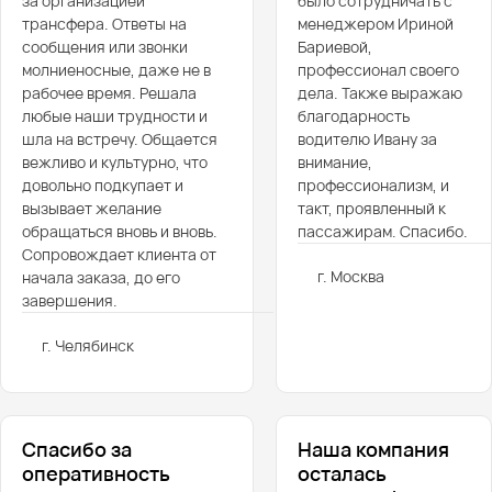
за организацией
было сотрудничать с
трансфера. Ответы на
менеджером Ириной
сообщения или звонки
Бариевой,
молниеносные, даже не в
профессионал своего
рабочее время. Решала
дела. Также выражаю
любые наши трудности и
благодарность
шла на встречу. Общается
водителю Ивану за
вежливо и культурно, что
внимание,
довольно подкупает и
профессионализм, и
вызывает желание
такт, проявленный к
обращаться вновь и вновь.
пассажирам. Спасибо.
Сопровождает клиента от
г. Москва
начала заказа, до его
завершения.
г. Челябинск
Спасибо за
Наша компания
оперативность
осталась