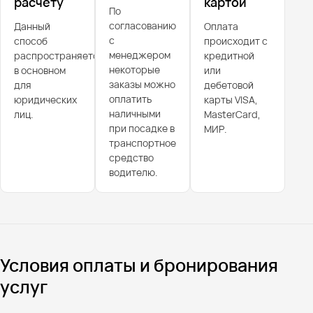
расчёту
картой
По
согласованию
Данный
Оплата
с
способ
происходит с
менеджером
распространяется
кредитной
некоторые
в основном
или
заказы можно
для
дебетовой
оплатить
юридических
карты VISA,
наличными
лиц.
MasterCard,
при посадке в
МИР.
транспортное
средство
водителю.
Условия оплаты и бронирования
услуг